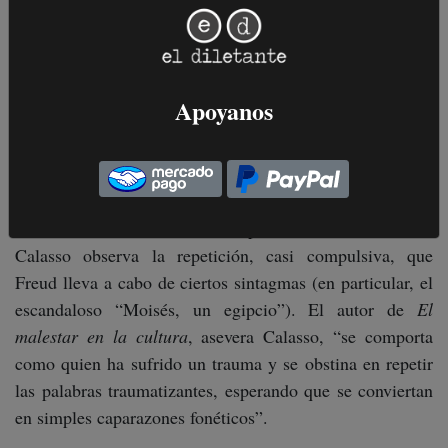
Tierra Prometida, fue asesinado por su propio pueblo.
Este parricidio en el umbral de la historia israelí evocaría
a un parricidio común a la humanidad toda: el de un
“padre primordial”, el “Gran Depredador” que el
Apoyanos
“Sapiens” cazó en un tiempo inmemorial. Si el fantasma
del odio al judío sobrevuela gran parte de la Historia, se
debe, para Freud, a que inconscientemente le recuerda al
resto de los seres humanos este crimen y esta culpa
ancestral. Gracias a una aproximación textualista,
Calasso observa la repetición, casi compulsiva, que
Freud lleva a cabo de ciertos sintagmas (en particular, el
escandaloso “Moisés, un egipcio”). El autor de
El
malestar en la cultura
, asevera Calasso, “se comporta
como quien ha sufrido un trauma y se obstina en repetir
las palabras traumatizantes, esperando que se conviertan
en simples caparazones fonéticos”.