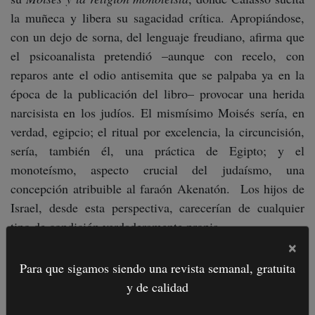
la muñeca y libera su sagacidad crítica. Apropiándose,
con un dejo de sorna, del lenguaje freudiano, afirma que
el psicoanalista pretendió –aunque con recelo, con
reparos ante el odio antisemita que se palpaba ya en la
época de la publicación del libro– provocar una herida
narcisista en los judíos. El mismísimo Moisés sería, en
verdad, egipcio; el ritual por excelencia, la circuncisión,
sería, también él, una práctica de Egipto; y el
monoteísmo, aspecto crucial del judaísmo, una
concepción atribuible al faraón Akenatón. Los hijos de
Israel, desde esta perspectiva, carecerían de cualquier
tipo de condición verdaderamente propia.
×
Ciertas interpretaciones –en las que se entronca el último
Para que sigamos siendo una revista semanal, gratuita
Freud– consideran que Moisés, demorado más acá del
y de calidad
río Jordán, denegada su entrada –a él, justo a él– a la