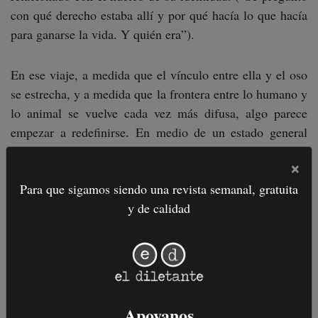
con qué derecho estaba allí y por qué hacía lo que hacía
para ganarse la vida. Y quién era”).
En ese viaje, a medida que el vínculo entre ella y el oso
se estrecha, y a medida que la frontera entre lo humano y
lo animal se vuelve cada vez más difusa, algo parece
empezar a redefinirse. En medio de un estado general
que percibe como perezoso y sucio, Lou ve aflorar en
×
ella algo que siente limpio, simple, orgulloso. Algo que,
Para que sigamos siendo una revista semanal, gratuita
en medio de la oscuridad, brilla y, más allá de la fábula,
y de calidad
funciona como un espejo que nos devuelve, como
lectores, una pregunta inquietante: ¿Qué activaría,
llegado el caso, nuestro soterrado instinto animal? Y más
inquietante aún: en ese punto, en lo salvaje, ¿cuáles
serían nuestros propios límites?
Apoyanos