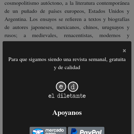
cosmopolitismo autóctono, a la literatura contemporánea
de un puñado de países europeos, Estados Unidos y
Argentina. Los ensayos se refieren a textos y biografías
de autores japoneses, mexicanos, chinos, uruguayos y
rusos; a medievales, renacentistas, modernos y
posmodernos. La lectura desborda las fronteras
×
nacionales sin entregarse por ello a los protocolos de las
Para que sigamos siendo una revista semanal, gratuita
“literaturas comparadas”. Como lo hicieron, entre otros,
y de calidad
Borges y Ricardo Piglia, Miguel Vitagliano apuesta a las
posibilidades de la crítica como una de las bellas artes.
27 de mayo, 2026
Apoyanos