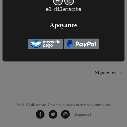
Historias de Vigàta vol. 1
Conocido masivamente por su incursión en el policial, sea
novelístico en ambos sentidos de la pala...
Apoyanos
06 de Enero, 2023
.
CARTOGRAFÍAS
Siguientes →
El diletante
2018.
, Reseñas, ensayos literarios y entrevistas
¡Seguinos!