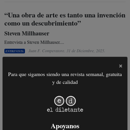
“Una obra de arte es tanto una invención
como un descubrimiento”
Steven Millhauser
Entrevista a Steven Millhauser....
Juan F. Comperatore.
31 de Diciembre, 2025
.
ENTREVISTA
×
“Tengo debilidad por contar desde la
Para que sigamos siendo una revista semanal, gratuita
y de calidad
brutalidad”
Entrevista a Flor Canosa
Entrevista a Flor Canosa...
Pablo Concha.
08 de Mayo, 2024
.
ENTREVISTA
Apoyanos