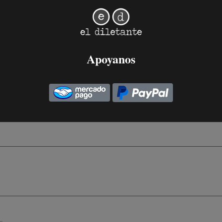
is oídos
Apoyanos
irnos la trama sonora de las tensiones políticas y soci
2 de Julio, 2023
.
s