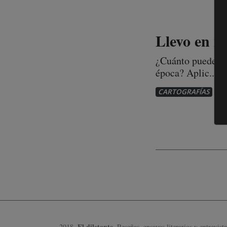
Llevo en m
¿Cuánto puede dec
época? Aplic...
1
CARTOGRAFÍAS
El diletante
2018.
, Reseñas, ensayos literarios y entrevista