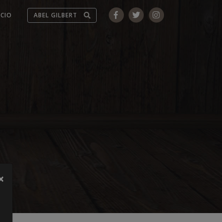
ICIO
×