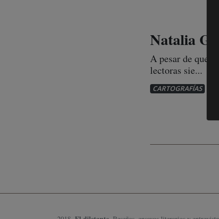
Natalia Gi
A pesar de que la
lectoras sie...
1
CARTOGRAFÍAS
El diletante
2018.
, Reseñas, ensayos literarios y entrevista