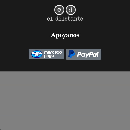
nzburg, audazmente tímida
Apoyanos
 obra de Natalia Ginzburg es sumamente autobiográfica,
3 de Octubre, 2021
.
s