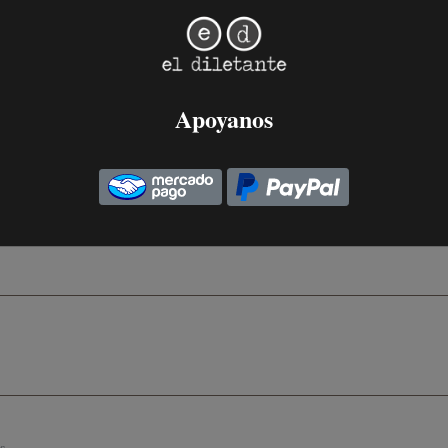
tion: ¿Una nueva era literaria?
Apoyanos
eneración de Plutón en Libra, es decir, la de los nacido
7 de Septiembre, 2019
.
s