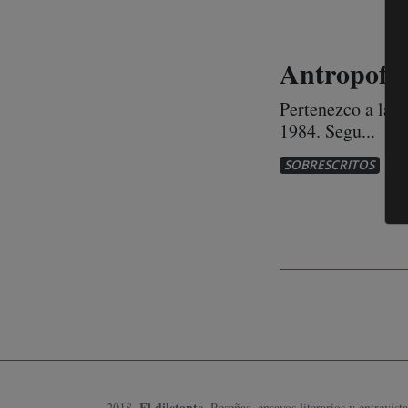
Antropofic
Pertenezco a la g
1984. Segu...
1
SOBRESCRITOS
El diletante
2018.
, Reseñas, ensayos literarios y entrevista