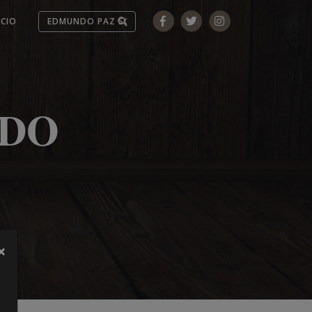
ICIO
NDO
×