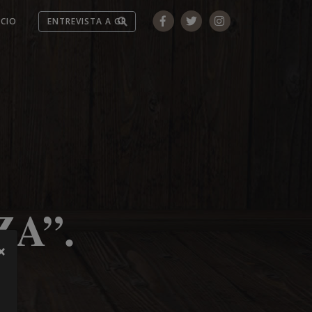
ICIO
A”.
×