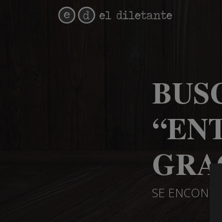
BUS
“EN
GRA
SE ENCONTR