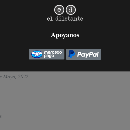
Apoyanos
ontemporáneo está bajo sospecha a
champ”
iela Speranza...
e Mayo, 2022
.
s