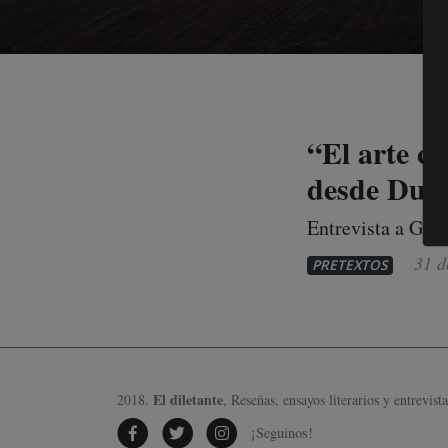
“El arte c
desde Du
Entrevista a Grac
31 d
PRETEXTOS
El diletante
2018.
, Reseñas, ensayos literarios y entrevista
¡Seguinos!