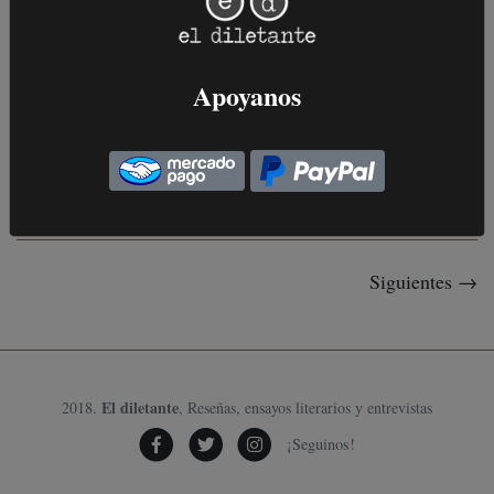
Capturados por la felicidad
La experiencia de estar capturado por un autor equivale al
enamoramiento, ese estado de disolución ...
Apoyanos
17 de Diciembre, 2019
.
CARTOGRAFÍAS
Siguientes →
El diletante
2018.
, Reseñas, ensayos literarios y entrevistas
¡Seguinos!