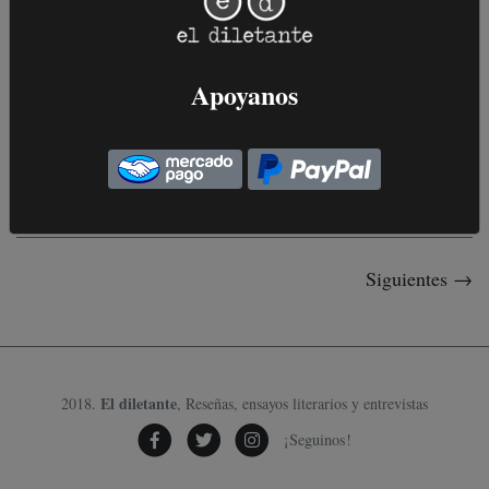
¿Por qué obedecer?
¿Qué es un legado sino un arma de doble filo? Uno de sus lados
sugiere luminosas posibilidades; el...
Apoyanos
09 de Diciembre, 2024
.
CARTOGRAFÍAS
Siguientes →
El diletante
2018.
, Reseñas, ensayos literarios y entrevistas
¡Seguinos!