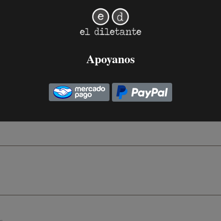
s de "El Eternauta"
Apoyanos
cial que cargan rótulos como historieta y cómic hace 
..
4 de Agosto, 2019
.
s