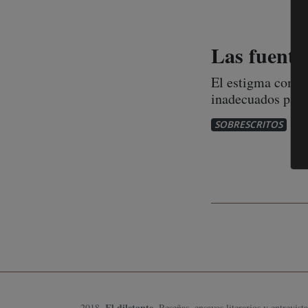
Las fuente
El estigma comer
inadecuados para.
1
SOBRESCRITOS
El diletante
2018.
, Reseñas, ensayos literarios y entrevista