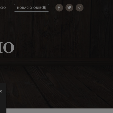
ICIO
IO
×