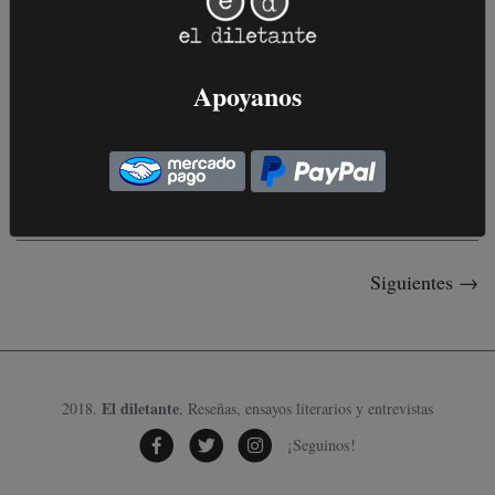
Capturados por la felicidad
La experiencia de estar capturado por un autor equivale al
enamoramiento, ese estado de disolución ...
Apoyanos
17 de Diciembre, 2019
.
CARTOGRAFÍAS
Siguientes →
El diletante
2018.
, Reseñas, ensayos literarios y entrevistas
¡Seguinos!