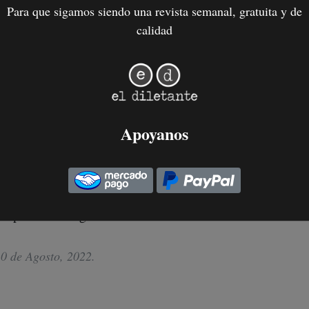
Para que sigamos siendo una revista semanal, gratuita y de
calidad
dad incluso en los velorios es grot
elo Zabaloy...
e Junio, 2022
.
Apoyanos
 tres patas
la práctica biográfica conviven en el tácito mandato de c
0 de Agosto, 2022
.