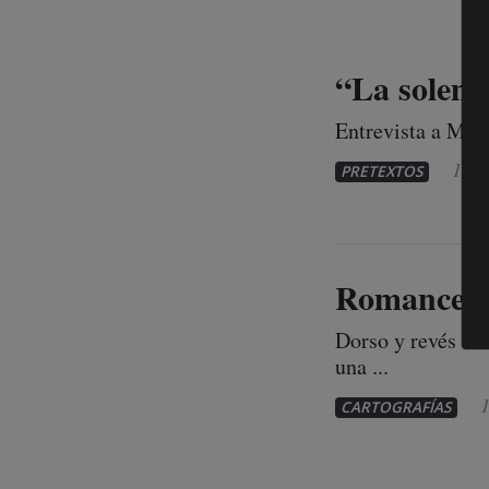
“La solemni
Entrevista a Marc
15 d
PRETEXTOS
Romance en
Dorso y revés de 
una ...
1
CARTOGRAFÍAS