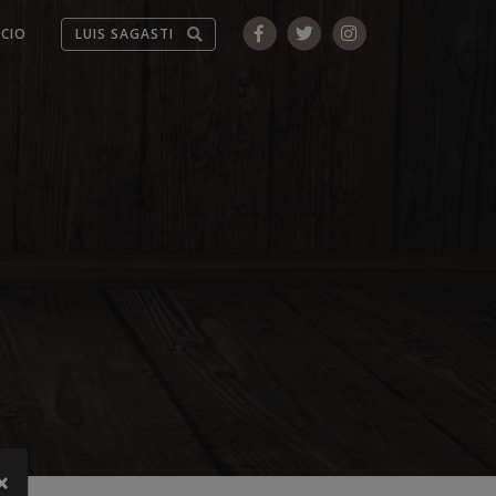
ICIO
×