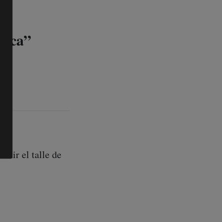
esca”
eñir el talle de