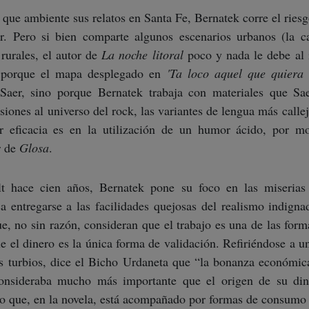
 que ambiente sus relatos en Santa Fe, Bernatek corre el ries
r. Pero si bien comparte algunos escenarios urbanos (la ca
rurales, el autor de
La noche litoral
poco y nada le debe al 
o porque el mapa desplegado en
'Ta loco aquel que quiera
Saer, sino porque Bernatek trabaja con materiales que Sae
usiones al universo del rock, las variantes de lengua más calle
 eficacia es en la utilización de un humor ácido, por m
r de
Glosa
.
 hace cien años, Bernatek pone su foco en las miserias
ca entregarse a las facilidades quejosas del realismo indigna
ue, no sin razón, consideran que el trabajo es una de las for
e el dinero es la única forma de validación. Refiriéndose a u
s turbios, dice el Bicho Urdaneta que “la bonanza económica
consideraba mucho más importante que el origen de su di
gio que, en la novela, está acompañado por formas de consum