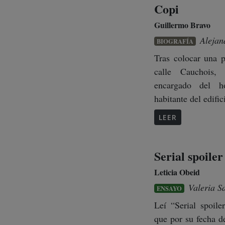
Copi
Guillermo Bravo
Alejan
BIOGRAFÍA
Tras colocar una 
calle Cauchois, 
encargado del h
habitante del edifici
LEER
Serial spoiler
Leticia Obeid
Valeria S
ENSAYO
Leí “Serial spoile
que por su fecha d