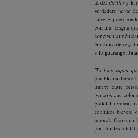
al del
thriller
y la 
verdadero héroe de
sálvese quien pueda
con una lengua que
conviven armónicam
equilibro de registr
y lo guarango, Jua
'Ta loco aquel qu
posible mediante l
mueve entre person
géneros que colocan
policial tomará, 
capítulos breves; 
amoral. Como en lo
por rituales iniciá