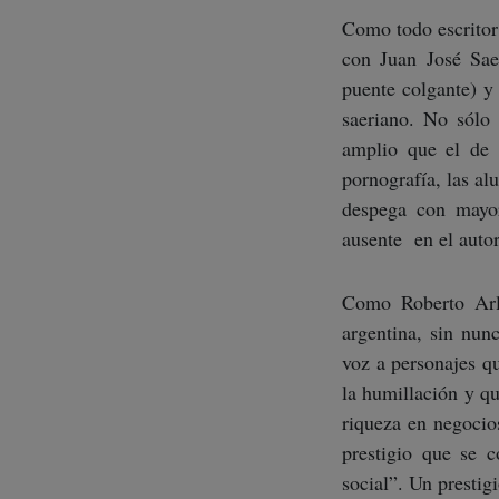
Como todo escritor
con Juan José Sae
puente colgante) y 
saeriano. No sól
amplio que el de 
pornografía, las al
despega con mayor
ausente en el auto
Como Roberto Arlt
argentina, sin nun
voz a personajes q
la humillación y qu
riqueza en negocio
prestigio que se 
social”. Un presti