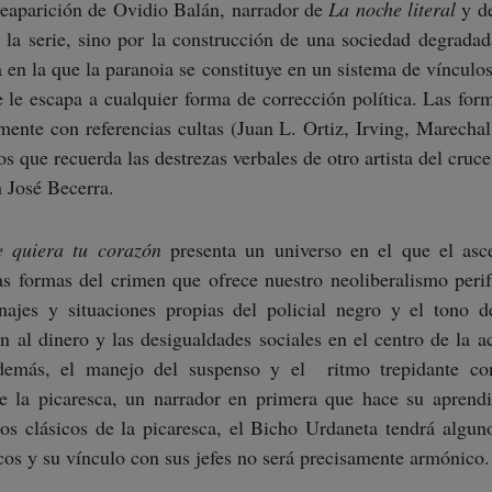
reaparición de Ovidio Balán, narrador de
La noche literal
y d
 la serie, sino por la construcción de una sociedad degradad
 en la que la paranoia se constituye en un sistema de vínculo
 le escapa a cualquier forma de corrección política. Las fo
ente con referencias cultas (Juan L. Ortiz, Irving, Marechal
os que recuerda las destrezas verbales de otro artista del cruce
n José Becerra.
e quiera tu corazón
presenta un universo en el que el asce
as formas del crimen que ofrece nuestro neoliberalismo perif
ajes y situaciones propias del policial negro y el tono d
 al dinero y las desigualdades sociales en el centro de la a
además, el manejo del suspenso y el ritmo trepidante co
de la picaresca, un narrador en primera que hace su aprend
s clásicos de la picaresca, el Bicho Urdaneta tendrá algun
ticos y su vínculo con sus jefes no será precisamente armónico.