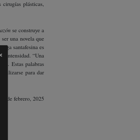
 cirugías plásticas,
razón
se construye a
e ser una novela que
a saga santafesina es
×
de intensidad. “Una
nza”. Estas palabras
utilizarse para dar
5 de febrero, 2025