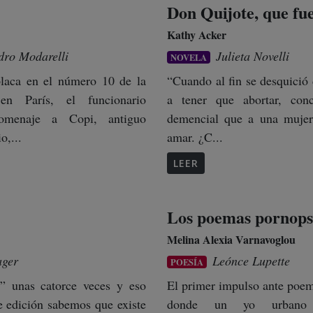
Don Quijote, que fu
Kathy Acker
dro Modarelli
Julieta Novelli
NOVELA
placa en el número 10 de la
“Cuando al fin se desquició 
en París, el funcionario
a tener que abortar, con
omenaje a Copi, antiguo
demencial que a una mujer 
o,...
amar. ¿C...
LEER
Los poemas pornopsi
Melina Alexia Varnavoglou
ager
Leónce Lupette
POESÍA
r” unas catorce veces y eso
El primer impulso ante poe
e edición sabemos que existe
donde un yo urbano