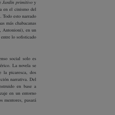
e
Jardín primitivo
y
a en el cinismo del
s. Todo esto narrado
rmas más chabacanas
, Antonioni), en un
 entre lo sofisticado
nso social solo es
érico. La novela se
e la picaresca, dos
cción narrativa. Del
nstruido en base a
izaje en un entorno
os mentores, pasará