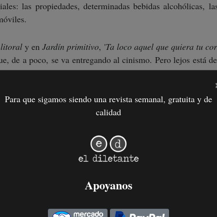
iales: las propiedades, determinadas bebidas alcohólicas, las
móviles.
litoral
y en
Jardín primitivo
, '
Ta loco aquel que quiera tu co
ue, de a poco, se va entregando al cinismo. Pero lejos está d
, lo que hace el autor en ésta y en el resto de sus libros de l
ciales hegemónicos y elaborar con ellos narraciones cargadas 
Para que sigamos siendo una revista semanal, gratuita y de
aer belleza de lo ignominioso, en hallar virtud en la vergüe
calidad
 en relación a las narraciones orales de Ovidio bien podrían 
nconfundible que distingue a las novelas de Carlos Bernatek.
Apoyanos