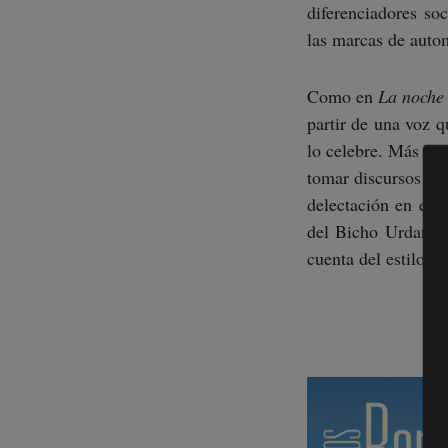
diferenciadores soc
las marcas de auto
Como en
La noche 
partir de una voz q
lo celebre. Más bien
tomar discursos so
delectación en extr
del Bicho Urdaneta
cuenta del estilo i