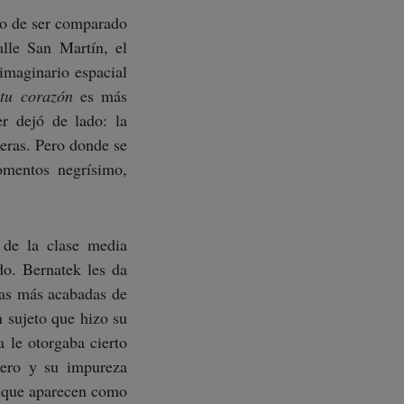
go de ser comparado
lle San Martín, el
imaginario espacial
 tu corazón
es más
r dejó de lado: la
jeras. Pero donde se
omentos negrísimo,
 de la clase media
do. Bernatek les da
mas más acabadas de
n sujeto que hizo su
 le otorgaba cierto
nero y su impureza
o que aparecen como