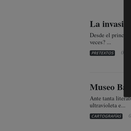
La invasión
Desde el princip
veces? ...
07 d
PRETEXTOS
Museo Ba
Ante tanta litera
ultravioleta e...
0
CARTOGRAFÍAS