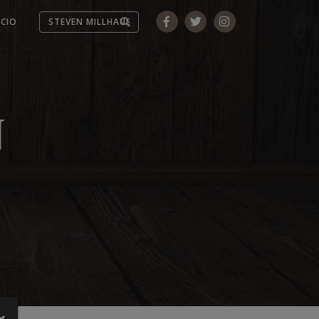
ICIO
N
×