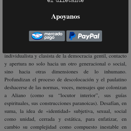
Bloom)– y la caravana –que reitera un motivo
característico de textos anteriores de Cohen: los vínculos
Apoyanos
e intercambios intelectuales y afectivos entre jóvenes y
adultos (Martín/Gerardo en
El país de la dama eléctrica
;
Lino y Lotario en
El oído absoluto
; Justin y Dainez en
“Un hombre amable”)– representan, contra el transcurrir
encorsetado y monótono de los días y el quietismo
individualista y clasista de la democracia gentil, contacto
y apertura no solo hacia un otro generacional o social,
sino hacia otras dimensiones de lo inhumano.
Profundizan el proceso de descolocación y el paulatino
deshacerse de las normas, voces, mensajes que colonizan
a Aliano (como su “locutor interior”, sus guías
espirituales, sus construcciones paranoicas). Desafían, en
suma, la idea de «identidad» subjetiva, sexual, social
como unidad, cerrada y estática, para enfatizar, en
cambio su complejidad como compuesto inestable en