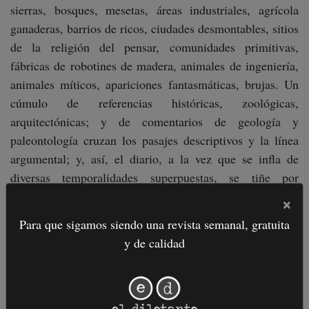
sierras, bosques, mesetas, áreas industriales, agrícola
ganaderas, barrios de ricos, ciudades desmontables, sitios
de la religión del pensar, comunidades primitivas,
fábricas de robotines de madera, animales de ingeniería,
animales míticos, apariciones fantasmáticas, brujas. Un
cúmulo de referencias históricas, zoológicas,
arquitectónicas; y de comentarios de geología y
paleontología cruzan los pasajes descriptivos y la línea
argumental; y, así, el diario, a la vez que se infla de
diversas temporalidades superpuestas, se tiñe por
momentos de relato etnográfico, crónica naturalista,
×
ficción utópica, cuento legendario y maravilloso.
Para que sigamos siendo una revista semanal, gratuita
y de calidad
El viaje –donde, por distintas razones, resuenan tantas
otras travesías literarias (Martín Fierro; Juan Dahlmann,
Adán Buenosayres, Dante, Don Quijote, Leopold