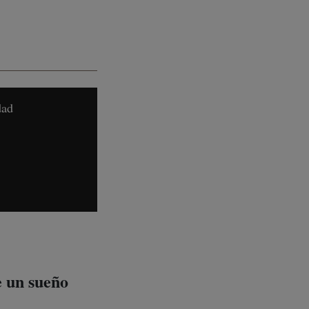
dad
e un sueño