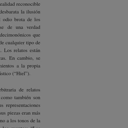
realidad reconocible
esbarata la ilusión
el odio brota de los
rse de una verdad
 decimonónicos que
de cualquier tipo de
. Los relatos están
icas. En cambio, se
mientos a la propia
stico (“Hiel”).
itraria de relatos
í como también son
us representaciones
“sus piezas eran más
no a los tonos de la