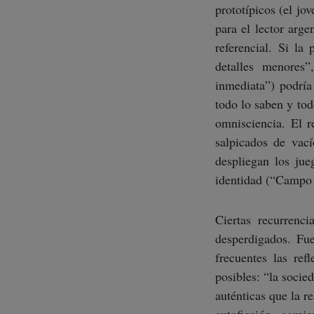
prototípicos (el jo
para el lector arg
referencial. Si la 
detalles menores
inmediata”) podrí
todo lo saben y tod
omnisciencia. El r
salpicados de vací
despliegan los jue
identidad (“Campo v
Ciertas recurrenc
desperdigados. Fu
frecuentes las ref
posibles: “la socie
auténticas que la r