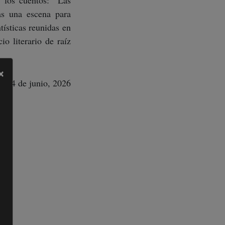
e los cuentos: “Las
as una escena para
tísticas reunidas en
io literario de raíz
×
24 de junio, 2026