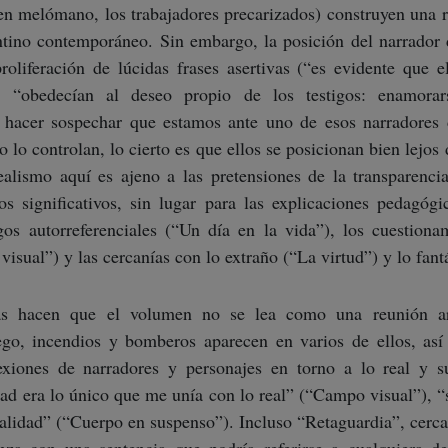
ven melómano, los trabajadores precarizados) construyen una 
entino contemporáneo. Sin embargo, la posición del narrador d
proliferación de lúcidas frases asertivas (“es evidente que 
”, “obedecían al deseo propio de los testigos: enamora
a hacer sospechar que estamos ante uno de esos narradores
o lo controlan, lo cierto es que ellos se posicionan bien lejos 
ealismo aquí es ajeno a las pretensiones de la transparencia
os significativos, sin lugar para las explicaciones pedagóg
gos autorreferenciales (“Un día en la vida”), los cuestiona
isual”) y las cercanías con lo extraño (“La virtud”) y lo fantá
ias hacen que el volumen no se lea como una reunión arb
ego, incendios y bomberos aparecen en varios de ellos, as
lexiones de narradores y personajes en torno a lo real y s
dad era lo único que me unía con lo real” (“Campo visual”), 
ealidad” (“Cuerpo en suspenso”). Incluso “Retaguardia”, cerca