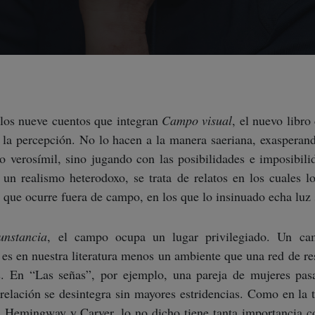
 los nueve cuentos que integran
Campo visual
, el nuevo libro
a la percepción. No lo hacen a la manera saeriana, exasperand
lo verosímil, sino jugando con las posibilidades e imposibili
un realismo heterodoxo, se trata de relatos en los cuales lo
que ocurre fuera de campo, en los que lo insinuado echa luz 
unstancia
, el campo ocupa un lugar privilegiado. Un ca
es en nuestra literatura menos un ambiente que una red de res
es. En “Las señas”, por ejemplo, una pareja de mujeres pa
relación se desintegra sin mayores estridencias. Como en la 
 Hemingway y Carver, lo no dicho tiene tanta importancia c