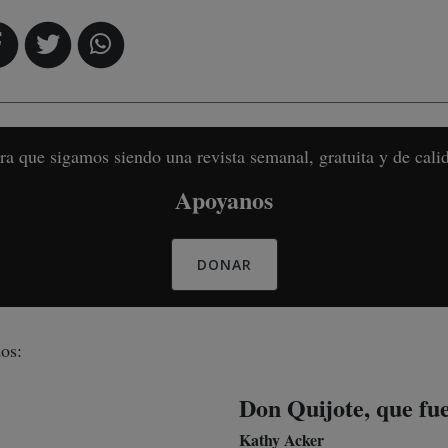
ra que sigamos siendo una revista semanal, gratuita y de cali
Apoyanos
DONAR
os:
Don Quijote, que fu
Kathy Acker