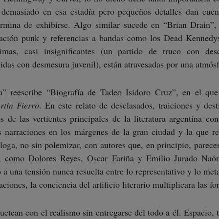
 demasiado en esa estadía pero pequeños detalles dan cuen
mina de exhibirse. Algo similar sucede en “Brian Drain”, 
ación punk y referencias a bandas como los Dead Kennedys 
mas, casi insignificantes (un partido de truco con des
idas con desmesura juvenil), están atravesadas por una atmósf
a” reescribe “Biografía de Tadeo Isidoro Cruz”, en el que
rtín Fierro
. En este relato de desclasados, traiciones y des
s de las vertientes principales de la literatura argentina co
s narraciones en los márgenes de la gran ciudad y la que re
loga, no sin polemizar, con autores que, en principio, parec
, como Dolores Reyes, Oscar Fariña y Emilio Jurado Naón
 a una tensión nunca resuelta entre lo representativo y lo met
ciones, la conciencia del artificio literario multiplicara las f
quetean con el realismo sin entregarse del todo a él. Espacio,