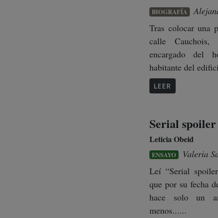
Alejan
BIOGRAFÍA
Tras colocar una 
calle Cauchois, 
encargado del h
habitante del edifici
LEER
Serial spoiler
Leticia Obeid
Valeria S
ENSAYO
Leí “Serial spoile
que por su fecha d
hace solo un a
menos......