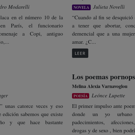
dro Modarelli
Julieta Novelli
NOVELA
placa en el número 10 de la
“Cuando al fin se desquició 
en París, el funcionario
a tener que abortar, con
omenaje a Copi, antiguo
demencial que a una mujer 
o,...
amar. ¿C...
LEER
Los poemas pornopsi
Melina Alexia Varnavoglou
ager
Leónce Lupette
POESÍA
r” unas catorce veces y eso
El primer impulso ante poe
e edición sabemos que existe
donde un yo urbano
ño y que hace bastante
padecimientos, afeccione
drogas y de sexo , bien podrí