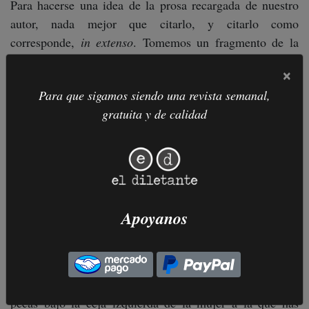
Para hacerse una idea de la prosa recargada de nuestro
autor, nada mejor que citarlo, y citarlo como
corresponde,
in extenso
. Tomemos un fragmento de la
parte I de
Cegador
, en el que se distingue el vastísimo
×
alcance del mundo que propone. “Vivimos en un trocito
Para que sigamos siendo una revista semanal,
de piedra caliza de la placa esclerotizada del cosmos. Un
gratuita y de calidad
animal pequeño y compacto, una sola partícula, un billón
de veces más pequeña que los quarks, un billón de
billones más ardiente que el núcleo del sol, abarcaba,
unificándolo en el soplo de una sola fuerza, todo el
dibujo que nuestra mente percibe en el instante en que se
le permite percibir, con burbujas de espacio y
Apoyanos
supercuerdas y el garabato brumoso de las galaxias y el
mapa político del planeta y el mal aliento del tipo con el
que hablas en el tranvía y la visión de Ezequiel a orillas
del Chebar y cada molécula de melanina de una de las
pecas bajo la ceja izquierda de la mujer a la que has