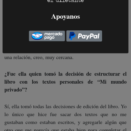
trabajamos muy bien. Yo me dejo editar mucho y a ella
le gusta mucho editar, y creo que todo lo hace con la
Apoyanos
clara intención de que el texto del otro sea mejor. Claro
que una puede estar de acuerdo o no con sus sugerencias,
pero también una está abierta a escucharla sobre todo
cuando tiene una convicción muy fuerte. Además nos
divertimos, hablamos mucho, y mucho de otras cosas. Es
una relación, creo, muy cercana.
¿Fue ella quien tomó la decisión de estructurar el
libro con los textos personales de “Mi mundo
privado”?
Sí, ella tomó todas las decisiones de edición del libro. Yo
lo único que hice fue sacar dos textos que no me
gustaban como estaban escritos, y agregarle algún que
otro que me parecía que estaba bien para completar el