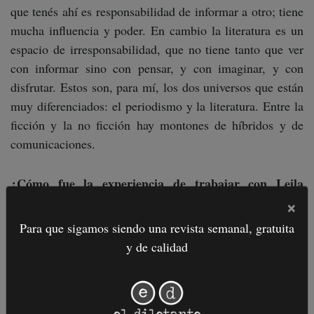
que tenés ahí es responsabilidad de informar a otro; tiene
mucha influencia y poder. En cambio la literatura es un
espacio de irresponsabilidad, que no tiene tanto que ver
con informar sino con pensar, y con imaginar, y con
disfrutar. Estos son, para mí, los dos universos que están
muy diferenciados: el periodismo y la literatura. Entre la
ficción y la no ficción hay montones de híbridos y de
comunicaciones.
¿Cómo fue la experiencia de trabajar con Leila
×
Guerriero como editora?
Para que sigamos siendo una revista semanal, gratuita
Muy buena. Tengo una muy buena relación con ella.
y de calidad
Diría que es mi amiga aunque a lo mejor no tenemos una
relación de gran intimidad, pero tenemos mucho respeto
la una por la otra, también mucha complicidad, y