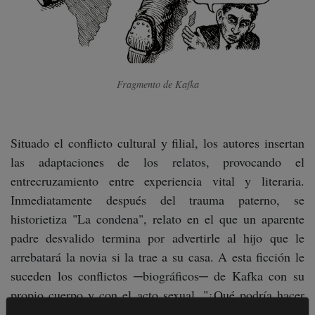
Fragmento de
Kafka
Situado el conflicto cultural y filial, los autores insertan
las adaptaciones de los relatos, provocando el
entrecruzamiento entre experiencia vital y literaria.
Inmediatamente después del trauma paterno, se
historietiza "La condena", relato en el que un aparente
padre desvalido termina por advertirle al hijo que le
arrebatará la novia si la trae a su casa. A esta ficción le
suceden los conflictos ─biográficos─ de Kafka con su
propio cuerpo y con el acto sexual. "¿Qué podría hacer
con ese cuerpo ─se pregunta Mairowitz─ que él veía