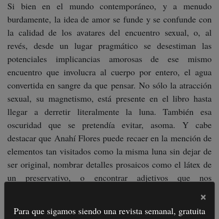
Si bien en el mundo contemporáneo, y a menudo
burdamente, la idea de amor se funde y se confunde con
la calidad de los avatares del encuentro sexual, o, al
revés, desde un lugar pragmático se desestiman las
potenciales implicancias amorosas de ese mismo
encuentro que involucra al cuerpo por entero, el agua
convertida en sangre da que pensar. No sólo la atracción
sexual, su magnetismo, está presente en el libro hasta
llegar a derretir literalmente la luna. También esa
oscuridad que se pretendía evitar, asoma. Y cabe
destacar que Anahí Flores puede recaer en la mención de
elementos tan visitados como la misma luna sin dejar de
ser original, nombrar detalles prosaicos como el látex de
un preservativo, o encontrar adjetivos que nos
despabilan, como el fluorescente atribuido al sabor de
×
una manzana, todo sin que se interrumpa el tono del
Para que sigamos siendo una revista semanal, gratuita
poemario.