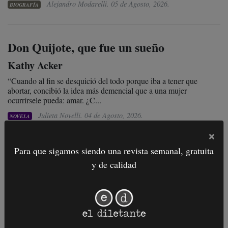
Alejandro Modarelli.
05 de Agosto, 2026
.
BIOGRAFÍA
Don Quijote, que fue un sueño
Kathy Acker
“Cuando al fin se desquició del todo porque iba a tener que
abortar, concibió la idea más demencial que a una mujer
ocurrírsele pueda: amar. ¿C...
Julieta Novelli.
04 de Agosto, 2026
.
NOVELA
×
Para que sigamos siendo una revista semanal, gratuita
Serial spoiler
y de calidad
Leticia Obeid
Leí “Serial spoiler” unas catorce veces y eso que por su fecha de
edición sabemos que existe hace solo un año y que hace bastante
menos......
Valeria Sager.
03 de Agosto, 2026
.
ENSAYO