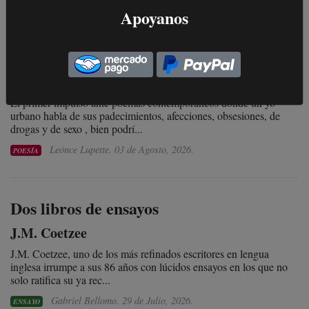
Apoyanos
Los poemas pornopsiquiátricos
Melina Alexia Varnavoglou
El primer impulso ante poemas contemporáneos donde un yo
urbano habla de sus padecimientos, afecciones, obsesiones, de
drogas y de sexo , bien podrí...
Leónce Lupette.
03 de Agosto, 2026
.
POESÍA
Dos libros de ensayos
J.M. Coetzee
J.M. Coetzee, uno de los más refinados escritores en lengua
inglesa irrumpe a sus 86 años con lúcidos ensayos en los que no
solo ratifica su ya rec...
Gabriel Bellomo.
29 de Julio, 2026
.
ENSAYO