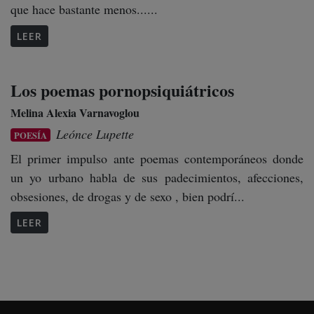
que hace bastante menos......
LEER
Los poemas pornopsiquiátricos
Melina Alexia Varnavoglou
Leónce Lupette
POESÍA
El primer impulso ante poemas contemporáneos donde
un yo urbano habla de sus padecimientos, afecciones,
obsesiones, de drogas y de sexo , bien podrí...
LEER