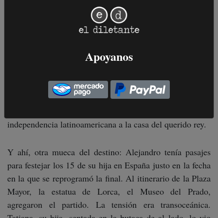
decorado por Ramiro”, dice. Pero no. Ayudado en la
simulación por estar con el hijo de su amigo en las
rodillas, mantuvo a raya la
perfomance
, no hacía falta
sobreactuar: la ebullición en sangre era de todos los
Apoyanos
hinchas, más allá de los colores. 90 minutos de tensión y
gritos contenidos que terminaron 2 a 2.
Después el desgobierno policial, la suspensión de la
vuelta. Después llevar la final del torneo que recuerda la
independencia latinoamericana a la casa del querido rey.
Y ahí, otra mueca del destino: Alejandro tenía pasajes
para festejar los 15 de su hija en España justo en la fecha
en la que se reprogramó la final. Al itinerario de la Plaza
Mayor, la estatua de Lorca, el Museo del Prado,
agregaron el partido. La tensión era transoceánica.
Tatiana, su hija, sentada en la butaca de al lado, lo vio