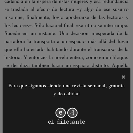
cadencia en la espera de estas mujeres y esa redundancia
se traslada al efecto de lectura –y algo de ese susurro
insomne, finalmente, logra apoderarse de las lectoras y
los lectores–. Sólo hacia el final, ese ritmo se interrumpe.
Sucede en un instante. Una decisión inesperada de la
narradora la transporta a un espacio más allá del lugar
que ella ha estado habitando durante el transcurso de la
historia. Y entonces la novela entera, como en un bloque,
se desplaza también hacia un espacio distinto. Aquella
voz ahora trae ecos de una espera que no es tiempo, sino
×
territorio. Una espera, además, específica. La de los
Para que sigamos siendo una revista semanal, gratuita
treinta años –la edad de estas chicas que esperan–. En un
y de calidad
diálogo inteligente con las ficciones de frontera de
nuestra historia,
Las visiones venenosas
propone a la
espera como un nuevo territorio. Aquel en el que, acaso,
las personas pueden permanecer eternamente en una
idea. En la vigilia de que algo –ellos, las cosas–,