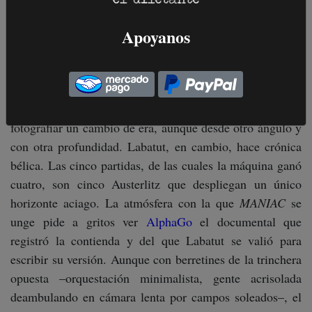
de inteligencia artificial desarrollado por una subsidiaria
Apoyanos
de Google. Juego milenario, consistente en el asalto de
un tablero con fichas blancas y negras, el go obliga a
movimientos mucho más intuitivos, y por ende más
humanos, que el ajedrez. Kawabata le dedicó un libro
bellísimo a mitad del siglo pasado, también para
fotografiar un cambio de era, aunque desde otro ángulo y
con otra profundidad. Labatut, en cambio, hace crónica
bélica. Las cinco partidas, de las cuales la máquina ganó
cuatro, son cinco Austerlitz que despliegan un único
horizonte aciago. La atmósfera con la que
MANIAC
se
unge pide a gritos ver
AlphaGo
el documental que
registró la contienda y del que Labatut se valió para
escribir su versión. Aunque con berretines de la trinchera
opuesta –orquestación minimalista, gente acrisolada
deambulando en cámara lenta por campos soleados–, el