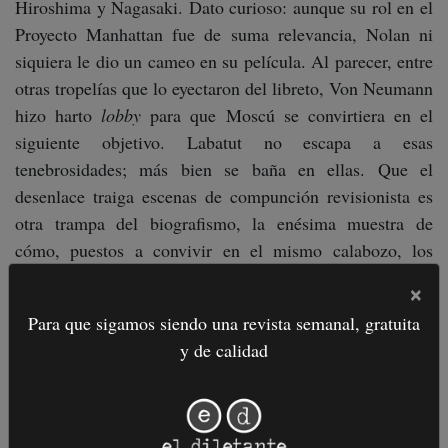
Hiroshima y Nagasaki. Dato curioso: aunque su rol en el
Proyecto Manhattan fue de suma relevancia, Nolan ni
siquiera le dio un cameo en su película. Al parecer, entre
otras tropelías que lo eyectaron del libreto, Von Neumann
hizo harto
lobby
para que Moscú se convirtiera en el
siguiente objetivo. Labatut no escapa a esas
tenebrosidades; más bien se baña en ellas. Que el
desenlace traiga escenas de compunción revisionista es
otra trampa del biografismo, la enésima muestra de
cómo, puestos a convivir en el mismo calabozo, los
arteros hechos reales siempre tirarán más que la ficción.
×
Para que sigamos siendo una revista semanal, gratuita
La tercera parte adelanta años para ubicarnos en las
y de calidad
postrimerías de la amenaza. El potencial holocausto
atómico deviene en un potencial holocausto de unos y
ceros. Seúl, 2016: Lee Sedol
versus
AlphaGo. El primero
es una leyenda viviente del go y el segundo un programa