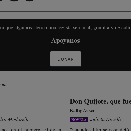
ra que sigamos siendo una revista semanal, gratuita y de cali
Apoyanos
DONAR
os:
Don Quijote, que fu
Kathy Acker
dro Modarelli
Julieta Novelli
NOVELA
placa en el número 10 de la
“Cuando al fin se desquició 