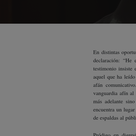
En distintas oport
declaración: “He 
testimonio insiste
aquel que ha leído
afán comunicativo
vanguardia afín al
más adelante sino
encuentra un lugar 
de espaldas al públ
Pródigo en digresi