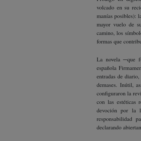
volcado en su rec
manías posibles): l
mayor vuelo de su
camino, los símbolos
formas que contribuy
La novela ─que fu
española Firmament
entradas de diario,
demases. Inútil, a
configuraron la rev
con las estéticas 
devoción por la l
responsabilidad p
declarando abiertam