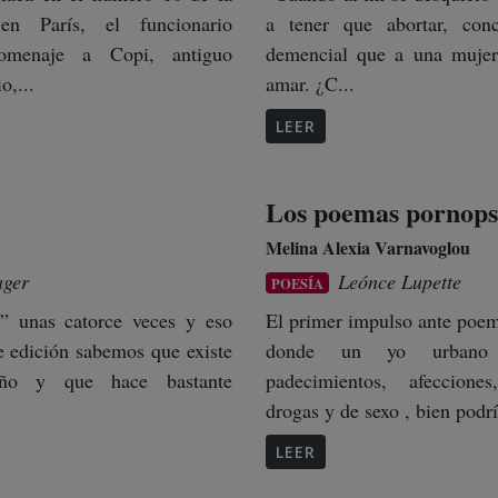
en París, el funcionario
a tener que abortar, con
omenaje a Copi, antiguo
demencial que a una mujer 
o,...
amar. ¿C...
LEER
Los poemas pornopsi
Melina Alexia Varnavoglou
ager
Leónce Lupette
POESÍA
r” unas catorce veces y eso
El primer impulso ante poe
e edición sabemos que existe
donde un yo urbano
ño y que hace bastante
padecimientos, afeccione
drogas y de sexo , bien podrí
LEER