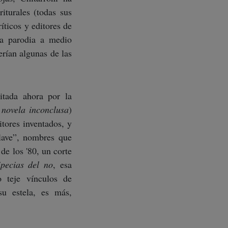
riturales (todas sus
íticos y editores de
la parodia a medio
serían algunas de las
itada ahora por la
 novela inconclusa
)
itores inventados, y
clave”, nombres que
 de los '80, un corte
ipecias del no
, esa
o teje vínculos de
su estela, es más,