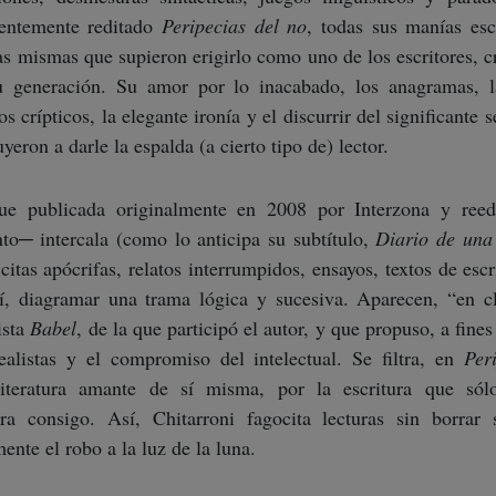
ientemente reditado
Peripecias del no
, todas sus manías esc
as mismas que supieron erigirlo como uno de los escritores, cr
 generación. Su amor por lo inacabado, los anagramas, 
 crípticos, la elegante ironía y el discurrir del significante 
eron a darle la espalda (a cierto tipo de) lector.
e publicada originalmente en 2008 por Interzona y reed
o─ intercala (como lo anticipa su subtítulo,
Diario de una
 citas apócrifas, relatos interrumpidos, ensayos, textos de escr
sí, diagramar una trama lógica y sucesiva. Aparecen, “en 
ista
Babel
, de la que participó el autor, y que propuso, a fines
realistas y el compromiso del intelectual. Se filtra, en
Per
iteratura amante de sí misma, por la escritura que sól
ara consigo. Así, Chitarroni fagocita lecturas sin borrar 
ente el robo a la luz de la luna.