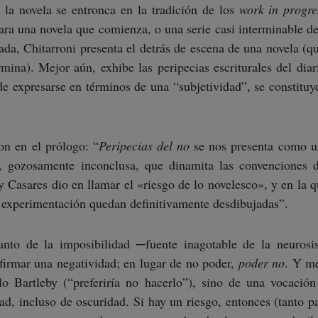
la novela se entronca en la tradición de los
work in progre
ara una novela que comienza, o una serie casi interminable de
lada, Chitarroni presenta el detrás de escena de una novela (q
rmina). Mejor aún, exhibe las peripecias escriturales del diar
 de expresarse en términos de una “subjetividad”, se constituy
on en el prólogo: “
Peripecias del no
se nos presenta como u
a, gozosamente inconclusa, que dinamita las convenciones 
y Casares dio en llamar el «riesgo de lo novelesco», y en la q
y experimentación quedan definitivamente desdibujadas”.
anto de la imposibilidad ─fuente inagotable de la neurosis 
firmar una negatividad; en lugar de no poder,
poder no
. Y me
lo Bartleby (“preferiría no hacerlo”), sino de una vocaci
d, incluso de oscuridad. Si hay un riesgo, entonces (tanto pa