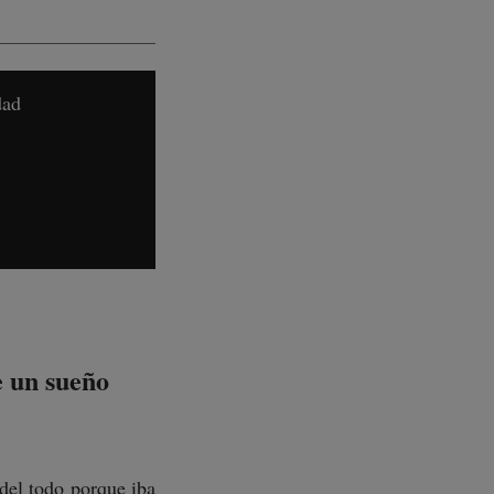
dad
e un sueño
del todo porque iba