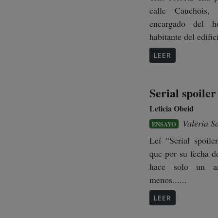
calle Cauchois, 
encargado del h
habitante del edifici
LEER
Serial spoiler
Leticia Obeid
Valeria S
ENSAYO
Leí “Serial spoile
que por su fecha d
hace solo un a
menos......
LEER