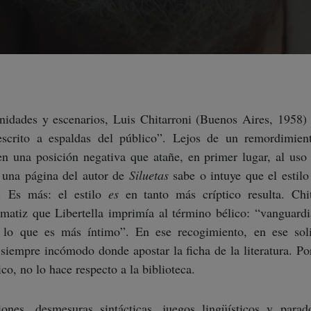
unidades y escenarios, Luis Chitarroni (Buenos Aires, 1958) 
escrito a espaldas del público”. Lejos de un remordimiento
 en una posición negativa que atañe, en primer lugar, al uso
 una página del autor de
Siluetas
sabe o intuye que el estilo
. Es más: el estilo
es
en tanto más críptico resulta. Chit
 matiz que Libertella imprimía al término bélico: “vanguardi
 lo que es más íntimo”. En ese recogimiento, en ese soli
siempre incómodo donde apostar la ficha de la literatura. Po
ico, no lo hace respecto a la biblioteca.
ones, desmesuras sintácticas, juegos lingüísticos y parad