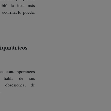
cibió la idea más
ocurrírsele pueda:
quiátricos
mas contemporáneos
 habla de sus
s, obsesiones, de
...