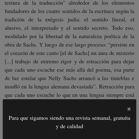
textura de la traducción” alrededor de los elementos
fundadores de los cuatro sentidos de la escritura según la
tradición de la exégesis judía: el sentido literal, el
alusivo, el interpretado y el sentido secreto. Todo eso,
modulado por la libertad de la naturaleza poética de la
obra de Sachs. Y luego de ese largo proceso: “persiste en
el corazón de este canto [el de Sachs] un aura de misterio
[...] trabajo de extremo rigor y de retracción para dejar
que cada uno escuche ese más allá del poema, esa parte
de luz estelar que Nelly Sachs arrancó a las tinieblas e
insufló en la lengua alemana devastada”. Retracción para
que cada uno escuche lo que en una lengua siempre está
vivo y en tensión.
×
Para que sigamos siendo una revista semanal, gratuita
Otra experiencia que se narra en el libro es la inmensa
y de calidad
tarea que Gasel llevó a cabo con poetas vietnamitas.
Traducir poesía de Vietnam al francés. Construir un