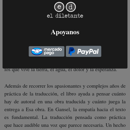
puente que deje escuchar, entre otras cosas, la lucha por
la independencia al interior del francés. Para eso, no sólo
se acercó a los textos y poetas a los que pudo, sino que
además se sumergió en su cultura. Vivió en Vietnam
Apoyanos
durante dos años (1973-1975). Recurrió a músicos,
campesinos, antropólogos, lingüistas. Todo aquello que
podía reducir la distancia hacia esos textos, ser fiel a la
humanidad que había en ellos. ¿El resultado?, poemas en
los que vive la tierra, el agua, el dolor y la esperanza.
Además de recorrer los apasionantes y complejos años de
práctica de la traducción, el libro ayuda a pensar cuánto
hay de autoral en una obra traducida y cuánto juega la
entrega a Esa obra. En Gansel, la empatía hacia el texto
es fundamental. La traducción pensada como práctica
que hace audible una voz que parece necesaria. Un hecho