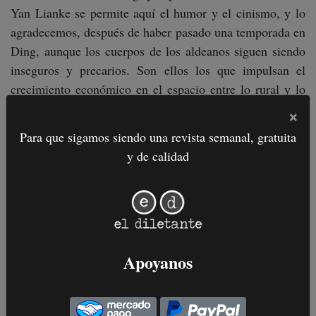
Yan Lianke se permite aquí el humor y el cinismo, y lo
agradecemos, después de haber pasado una temporada en
Ding, aunque los cuerpos de los aldeanos siguen siendo
inseguros y precarios. Son ellos los que impulsan el
crecimiento económico en el espacio entre lo rural y lo
urbano.
Crónica de una explosión
es una fábula política
×
de crecimiento sostenido y meteórico: es el ascenso de
Para que sigamos siendo una revista semanal, gratuita
Explotia de aldea a megaurbe, como Pekín o Shanghái,
y de calidad
bajo la conducción de Kong Mingliang.
12
El secreto del éxito del alcalde Kong Mingliang descansa
Apoyanos
en el ferrocarril. Sabe que el tren trae progreso y tiene la
suerte de que el trazado de vías pase por Explotia. Solo
necesita enseñar a los jóvenes a trepar y vaciar su carga.