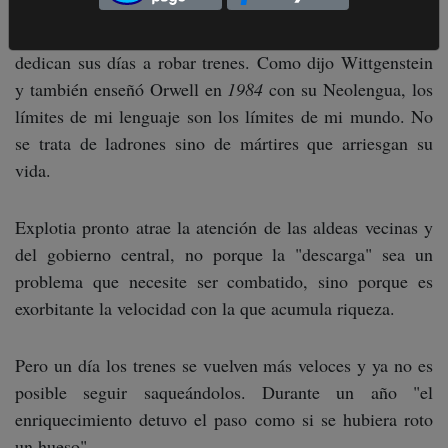
Se prohíbe la palabra "robar" en la aldea. Lo que se hace
en Explotia es "descargar". La gente deja así de creer que
dedican sus días a robar trenes. Como dijo Wittgenstein
y también enseñó Orwell en
1984
con su Neolengua, los
límites de mi lenguaje son los límites de mi mundo. No
se trata de ladrones sino de mártires que arriesgan su
vida.
Explotia pronto atrae la atención de las aldeas vecinas y
del gobierno central, no porque la "descarga" sea un
problema que necesite ser combatido, sino porque es
exorbitante la velocidad con la que acumula riqueza.
Pero un día los trenes se vuelven más veloces y ya no es
posible seguir saqueándolos. Durante un año "el
enriquecimiento detuvo el paso como si se hubiera roto
un hueso".