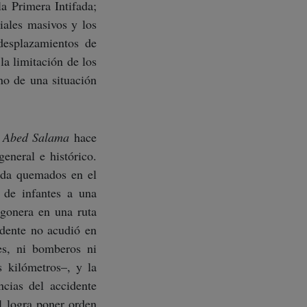
la Primera Intifada;
ciales masivos y los
desplazamientos de
la limitación de los
no de una situación
e Abed Salama
hace
general e histórico.
ida quemados en el
 de infantes a una
gonera en una ruta
idente no acudió en
es, ni bomberos ni
s kilómetros–, y la
ncias del accidente
l logra poner orden