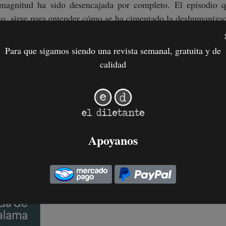
magnitud ha sido desencajada por completo. El episodio 
go, sirve para entender cómo se ha cimentado la deshumanizac
Para que sigamos siendo una revista semanal, gratuita y de
calidad
Apoyanos