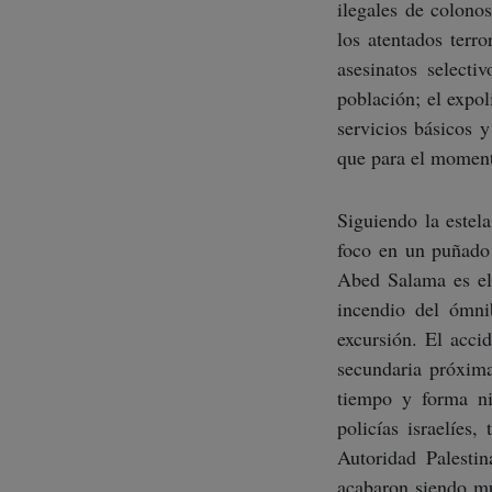
ilegales de colonos
los atentados terro
asesinatos select
población; el expol
servicios básicos 
que para el momento
Siguiendo la estela
foco en un puñado d
Abed Salama es el
incendio del ómni
excursión. El acc
secundaria próxima
tiempo y forma ni
policías israelíes
Autoridad Palestin
acabaron siendo mu