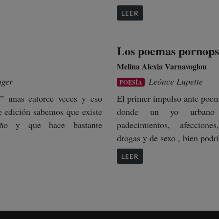
LEER
Los poemas pornopsi
Melina Alexia Varnavoglou
ager
Leónce Lupette
POESÍA
r” unas catorce veces y eso
El primer impulso ante poe
e edición sabemos que existe
donde un yo urbano
ño y que hace bastante
padecimientos, afeccione
drogas y de sexo , bien podrí
LEER