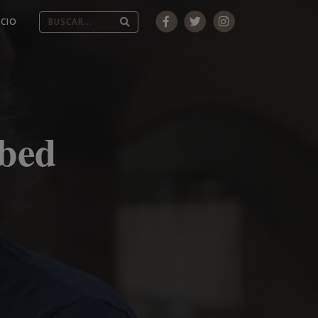
ICIO
Abed