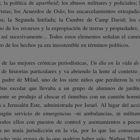
; la política de
apartheid
; los abusos militares y policiales; 
ristas; los Acuerdos de Oslo; los encarcelamientos extrajudi
ivos; la Segunda Intifada; la Cumbre de Camp David; los 
io de los recursos y la expropiación de tierras y propiedades; 
y así sucesivamente... Todos estos elementos señalan el cami
 de los hechos ya era insostenible en términos políticos.
 de las mejores crónicas periodísticas,
Un día en la vida d
e historias particulares y va abriendo la lente al contexto 
 padre de Milad, uno de los siete niños que perdieron la v
bus escolar que llevaba a un grupo de alumnos de jardín
idente se produjo al chocar el ómnibus con un camión hormi
 a Jerusalén Este, administrada por Israel. Al lugar del acc
ngún servicio de emergencias –ni ambulancias, ni militar
, todos ellos con puestos de control y asentamientos a poco
a no tenía jurisdicción en la vía, por lo que las consecue
cho más graves de lo que podrían haber sido. Nathan Thral