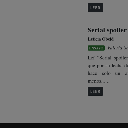
LEER
Serial spoiler
Leticia Obeid
Valeria S
ENSAYO
Leí “Serial spoile
que por su fecha d
hace solo un a
menos......
LEER