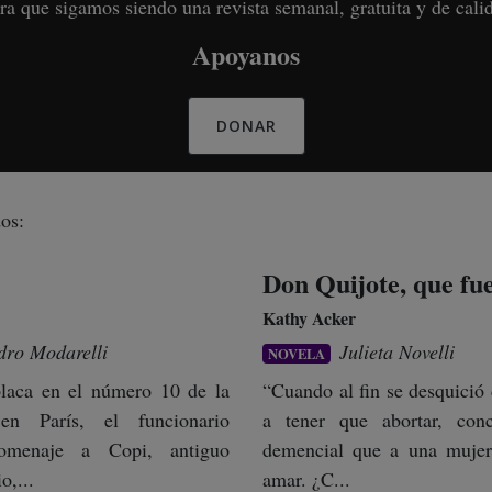
ra que sigamos siendo una revista semanal, gratuita y de cali
Apoyanos
DONAR
os:
Don Quijote, que fu
Kathy Acker
dro Modarelli
Julieta Novelli
NOVELA
placa en el número 10 de la
“Cuando al fin se desquició 
en París, el funcionario
a tener que abortar, con
omenaje a Copi, antiguo
demencial que a una mujer 
o,...
amar. ¿C...