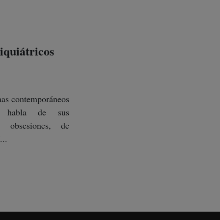
quiátricos
mas contemporáneos
 habla de sus
s, obsesiones, de
...