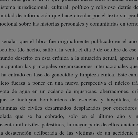
stema jurisdiccional, cultural, político y religioso detrás d
tidad de información que hace circular por el texto sin perd
mocional sobre las historias personales y comunitarias en torno
 señalar que el libro fue originalmente publicado en el año
octubre (de hecho, salió a la venta el día 3 de octubre de es
mundo descrito en esta crónica a la situación actual, apenas
ún apuntan las principales organizaciones internacionales que
l ha entrado en fase de genocidio y limpieza étnica. Este cam
flicto fuerza a poner en una nueva perspectiva el núcleo trá
gota de agua en un océano de injusticias, aberraciones, cr
que se incluyen bombardeos de escuelas y hospitales, 
olumnas de civiles desarmados desplazados por corredores
trolada que se ha cobrado, solo en el último año y 
senta mil civiles palestinos, la mayor parte de ellos anciano
la desatención deliberada de las víctimas de un accidente d