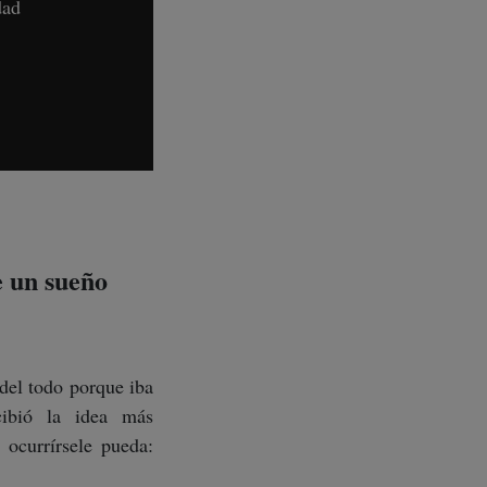
dad
e un sueño
del todo porque iba
cibió la idea más
ocurrírsele pueda: