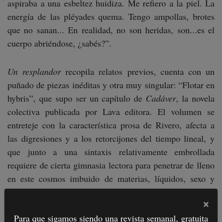
aspiraba a una esbeltez huidiza. Me refiero a la piel. La
energía de las pléyades quema. Tengo ampollas, brotes
que no sanan... En realidad, no son heridas, son...es el
cuerpo abriéndose, ¿sabés?”.
Un resplandor
recopila relatos previos, cuenta con un
puñado de piezas inéditas y otra muy singular: “Flotar en
hybris”, que supo ser un capítulo de
Cadáver
, la novela
colectiva publicada por Lava editora. El volumen se
entreteje con la característica prosa de Rivero, afecta a
las digresiones y a los retorcijones del tiempo lineal, y
que junto a una sintaxis relativamente embrollada
requiere de cierta gimnasia lectora para penetrar de lleno
en este cosmos imbuido de materias, líquidos, sexo y
oscurantismo.
×
Para que sigamos siendo una revista semanal, gratuita
Si bien es cierto que el fantástico, el terror y sus