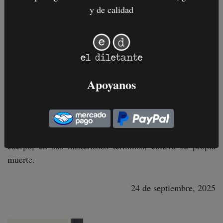
y de calidad
derivados gozan hoy de muy buena salud, muchos de sus
personajes, temas, giros, atmósferas, llegaron a la autora
por boca de su abuela, experta en narraciones orales de
todo tipo. Sumado a una educación religiosa en la que el
cuerpo suponía un objeto a vigilar –traicionero como es
frente a normativas de cualquier tipo–, el violento,
Apoyanos
esotérico y enmarañado mundo de Rivero comenzaba a
burbujear desde los días mozos. Como si de jovencísima
ya hubiera logrado anoticiarse de que a las herencias no
se las acepta ni se las rechaza, se las recibe; y de que el
cuerpo, en sus misteriosos términos, cultiva su propia
muerte.
24 de septiembre, 2025