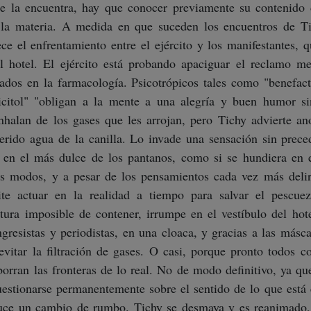
se la encuentra, hay que conocer previamente su contenido
 la materia. A medida en que suceden los encuentros de Ti
ece el enfrentamiento entre el ejército y los manifestantes, 
el hotel. El ejército está probando apaciguar el reclamo 
ados en la farmacología. Psicotrópicos tales como "benefact
licitol" "obligan a la mente a una alegría y buen humor si
inhalan de los gases que les arrojan, pero Tichy advierte an
erido agua de la canilla. Lo invade una sensación sin preced
 en el más dulce de los pantanos, como si se hundiera en 
s modos, y a pesar de los pensamientos cada vez más delir
ite actuar en la realidad a tiempo para salvar el pescue
ltura imposible de contener, irrumpe en el vestíbulo del hot
ngresistas y periodistas, en una cloaca, y gracias a las másc
evitar la filtración de gases. O casi, porque pronto todos 
orran las fronteras de lo real. No de modo definitivo, ya qu
uestionarse permanentemente sobre el sentido de lo que está
duce un cambio de rumbo. Tichy se desmaya y es reanimado, 