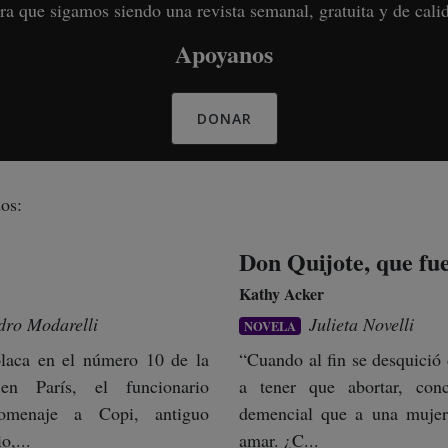
ra que sigamos siendo una revista semanal, gratuita y de cali
Apoyanos
DONAR
os:
Don Quijote, que fu
Kathy Acker
dro Modarelli
Julieta Novelli
NOVELA
placa en el número 10 de la
“Cuando al fin se desquició 
en París, el funcionario
a tener que abortar, con
omenaje a Copi, antiguo
demencial que a una mujer 
o,...
amar. ¿C...