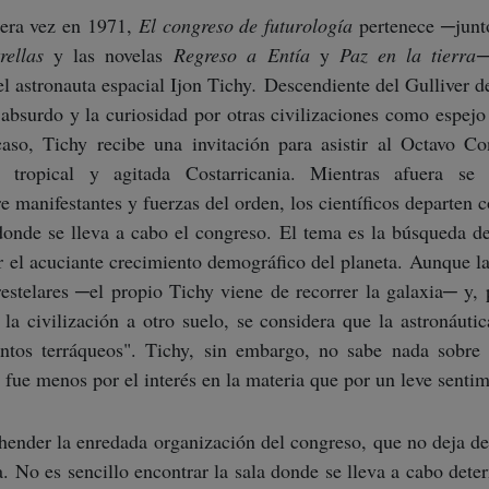
mera vez en 1971,
El congreso de futurología
pertenece ─junto
rellas
y las novelas
Regreso a Entía
y
Paz en la tierra
─
l astronauta espacial Ijon Tichy
.
Descendiente del Gulliver d
 absurdo y la curiosidad por otras civilizaciones como espejo
aso, Tichy recibe una invitación para asistir al Octavo C
a tropical y agitada Costarricania. Mientras afuera se
e manifestantes y fuerzas del orden, los científicos departen 
donde se lleva a cabo el congreso. El tema es la búsqueda de
r el acuciante crecimiento demográfico del planeta. Aunque la
erestelares ─el propio Tichy viene de recorrer la galaxia─ y, 
la civilización a otro suelo, se considera que la astronáuti
ntos terráqueos". Tichy, sin embargo, no sabe nada sobre 
n fue menos por el interés en la materia que por un leve sent
hender la enredada organización del congreso, que no deja de
a. No es sencillo encontrar la sala donde se lleva a cabo det