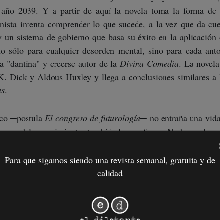
l año 2039. Y a partir de aquí la novela toma la forma de 
onista intenta comprender lo que sucede, a la vez que da cu
y un sistema de gobierno que basa su éxito en la aplicación 
o sólo para cualquier desorden mental, sino para cada ant
a "dantina" y creerse autor de la
Divina Comedia
. La novela
K. Dick y Aldous Huxley y llega a conclusiones similares a l
as
.
fico ─postula
El congreso de futurología
─ no entraña una vida
rreras del conocimiento, también las confirma. Nada puede ser
 manipular la percepción y, menos aún, cuando voluntariame
 todo, la realidad no es sino un delirio consensuado. Ocupar
Para que sigamos siendo una revista semanal, gratuita y de
chnologia
, es "examinar las espinas de las rosas aún por
calidad
mente, conoce un jardín de rosas marchitas.