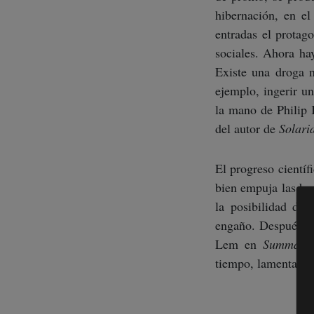
hibernación, en e
entradas el protag
sociales. Ahora ha
Existe una droga n
ejemplo, ingerir un
la mano de Philip 
del autor de
Solari
El progreso cientí
bien empuja las ba
la posibilidad de
engaño. Después de
Lem en
Summa Te
tiempo, lamentable