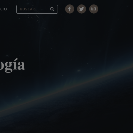
ICIO
ogía