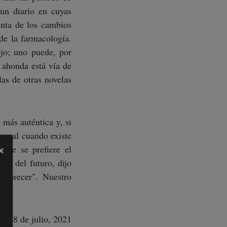
un diario en cuyas
enta de los cambios
de la farmacología.
ojo; uno puede, por
 ahonda está vía de
as de otras novelas
 más auténtica y, si
 real cuando existe
×
nte se prefiere el
se del futuro, dijo
 florecer". Nuestro
28 de julio, 2021