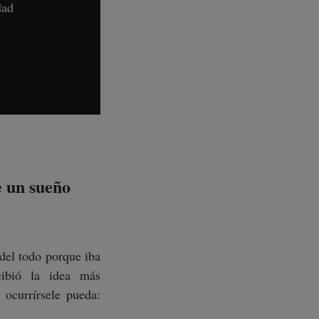
dad
e un sueño
del todo porque iba
cibió la idea más
ocurrírsele pueda: