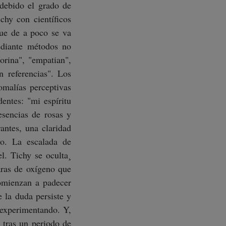
 debido el grado de
chy con científicos
que de a poco se va
mediante métodos no
orina", "empatian",
n referencias". Los
omalías perceptivas
entes: "mi espíritu
esencias de rosas y
antes, una claridad
zo. La escalada de
el. Tichy se oculta¸
aras de oxígeno que
comienzan a padecer
e la duda persiste y
 experimentando. Y,
tras un periodo de