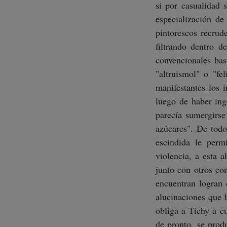
si por casualidad 
especialización de
pintorescos recrud
filtrando dentro d
convencionales bas
"altruismol" o "fe
manifestantes los 
luego de haber ing
parecía sumergirse
azúcares". De todo
escindida le perm
violencia, a esta a
junto con otros co
encuentran logran 
alucinaciones que b
obliga a Tichy a c
de pronto, se pro