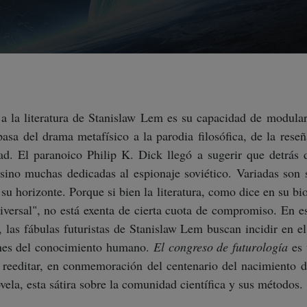
 a la literatura de Stanislaw Lem es su capacidad de modular 
pasa del drama metafísico a la parodia filosófica, de la rese
idad. El paranoico Philip K. Dick llegó a sugerir que detrás 
sino muchas dedicadas al espionaje soviético. Variadas son 
su horizonte. Porque si bien la literatura, como dice en su bio
versal", no está exenta de cierta cuota de compromiso. En es
a, las fábulas futuristas de Stanislaw Lem buscan incidir en el
ones del conocimiento humano.
El congreso de futurología
es 
 reeditar, en conmemoración del centenario del nacimiento d
ovela, esta sátira sobre la comunidad científica y sus métodos.